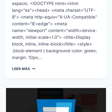
espacio. <!DOCTYPE html><html
lang="es"><head> <meta charset="UTF-
8"> <meta http-equiv="X-UA-Compatible"
content="IE=edge"> <meta
name="viewport" content="width=device-
width, initial-scale=1.0"> <title>Display
block, inline, inline-block</title> <style>
.block-element { background-color: green;
margin: 10px;…
POSICIONAMIENTO
LEER MÁS
DE
BLOQUES
CON
DISPLAY
CSS