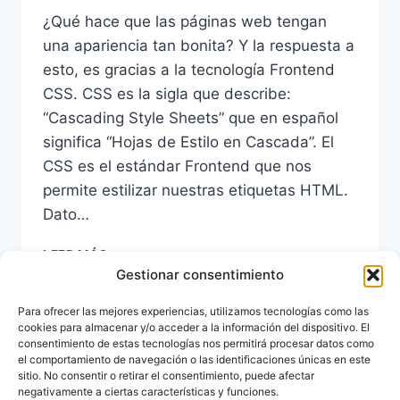
¿Qué hace que las páginas web tengan
una apariencia tan bonita? Y la respuesta a
esto, es gracias a la tecnología Frontend
CSS. CSS es la sigla que describe:
“Cascading Style Sheets” que en español
significa “Hojas de Estilo en Cascada”. El
CSS es el estándar Frontend que nos
permite estilizar nuestras etiquetas HTML.
Dato…
QUÉ
LEER MÁS
ES
Gestionar consentimiento
CSS
Y
Para ofrecer las mejores experiencias, utilizamos tecnologías como las
PARA
cookies para almacenar y/o acceder a la información del dispositivo. El
Navegación
Página
Siguiente
1
2
3
4
QUÉ
consentimiento de estas tecnologías nos permitirá procesar datos como
el comportamiento de navegación o las identificaciones únicas en este
SIRVE
de
anterior
página
sitio. No consentir o retirar el consentimiento, puede afectar
negativamente a ciertas características y funciones.