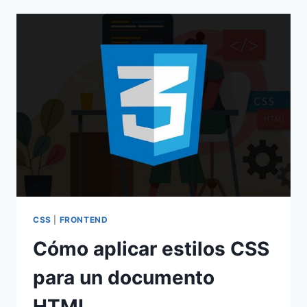
ETIQUETA,
SELECTOR,
CLASS
Y
ID
CSS
|
FRONTEND
Cómo aplicar estilos CSS
para un documento
HTML