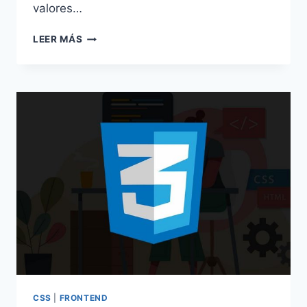
valores…
MEDIDAS
LEER MÁS
EN
CSS,
RELATIVAS
Y
ABSOLUTAS
CSS
|
FRONTEND