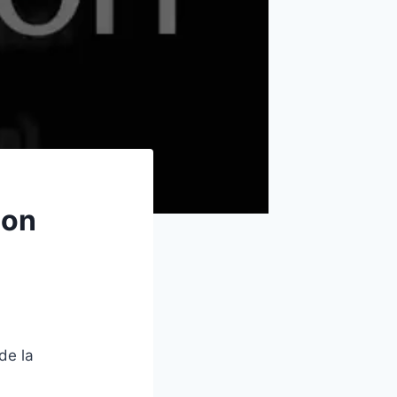
con
de la