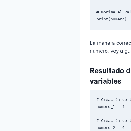
#Imprime el val
print(numero)
La manera correct
numero, voy a gua
Resultado d
variables
# Creación de l
numero_1 = 4

# Creación de l
numero_2 = 6
