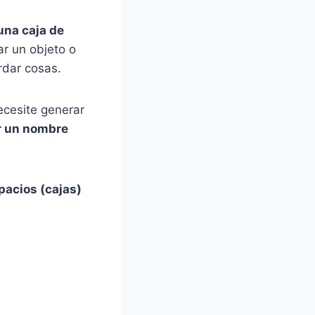
una caja de
ar un objeto o
rdar cosas.
ecesite generar
er un nombre
pacios (cajas)