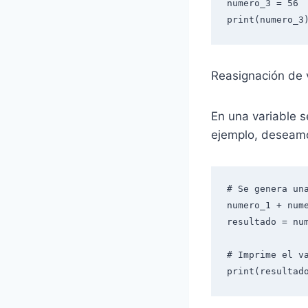
numero_3 = 56

print(numero_3
Reasignación de v
En una variable s
ejemplo, deseamo
# Se genera un
numero_1 + nume
resultado = num
# Imprime el va
print(resultad