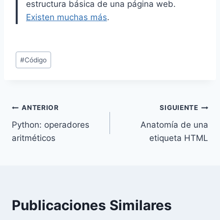
estructura básica de una página web.
Existen muchas más
.
Etiquetas
#
Código
de
la
entrada:
Navegación
ANTERIOR
SIGUIENTE
Python: operadores
Anatomía de una
de
aritméticos
etiqueta HTML
entradas
Publicaciones Similares