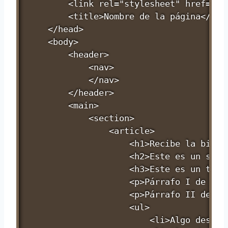
        <link rel="stylesheet" href="./s
        <title>Nombre de la página</titl
    </head>

    <body>

        <header>

            <nav>

            </nav>

        </header>

        <main>

            <section>

                <article>

                    <h1>Recibe la bienve
                    <h2>Este es un segun
                    <h3>Este es un terce
                    <p>Párrafo I de cont
                    <p>Párrafo II de con
                    <ul>

                        <li>Algo desorde