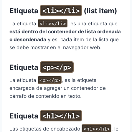
Etiqueta
(list item)
<li></li>
La etiqueta
<li></li>
, es una etiqueta que
está dentro del contenedor de lista ordenada
o desordenada
y es, cada item de la lista que
se debe mostrar en el navegador web.
Etiqueta
<p></p>
La etiqueta
<p></p>
, es la etiqueta
encargada de agregar un contenedor de
párrafo de contenido en texto.
Etiqueta
<h1></h1>
Las etiquetas de encabezado
<h1></h1>
, le