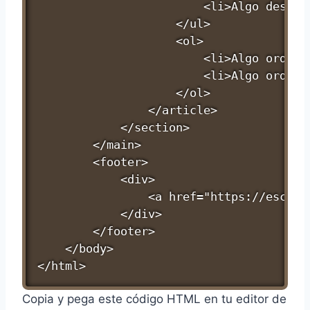
                        <li>Algo desorde
                    </ul>

                    <ol>

                        <li>Algo ordenad
                        <li>Algo ordenad
                    </ol>

                </article>

            </section>

        </main>

        <footer>

            <div>

                <a href="https://escuel
            </div>

        </footer>

    </body>

</html>
Copia y pega este código HTML en tu editor de