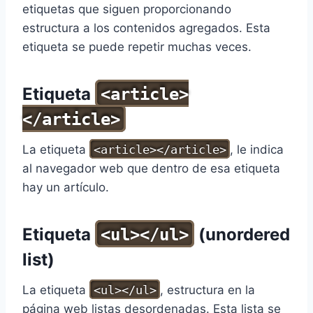
etiquetas que siguen proporcionando
estructura a los contenidos agregados. Esta
etiqueta se puede repetir muchas veces.
Etiqueta
<article>
</article>
La etiqueta
<article></article>
, le indica
al navegador web que dentro de esa etiqueta
hay un artículo.
Etiqueta
(unordered
<ul></ul>
list)
La etiqueta
<ul></ul>
, estructura en la
página web listas desordenadas. Esta lista se