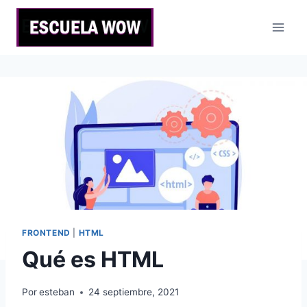
Saltar
al
contenido
FRONTEND
|
HTML
Qué es HTML
Por
esteban
24 septiembre, 2021