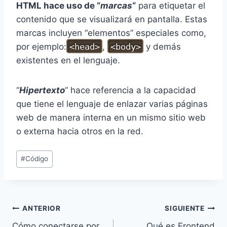
HTML hace uso de “
marcas
“
para etiquetar el
contenido que se visualizará en pantalla. Estas
marcas incluyen “elementos” especiales como,
por ejemplo:
<head>
,
<body>
y demás
existentes en el lenguaje.
“
Hipertexto
” hace referencia a la capacidad
que tiene el lenguaje de enlazar varias páginas
web de manera interna en un mismo sitio web
o externa hacia otros en la red.
Etiquetas
#
Código
de
la
entrada:
Navegación
ANTERIOR
SIGUIENTE
Cómo conectarse por
Qué es Frontend