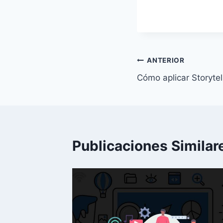
Navegación
ANTERIOR
Cómo aplicar Storytel
de
entradas
Publicaciones Similar