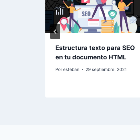
Estructura texto para SEO
e sus
en tu documento HTML
Por
esteban
29 septiembre, 2021
 2021