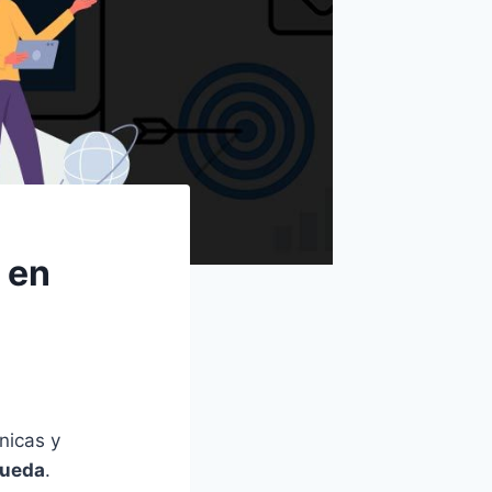
 en
nicas y
queda
.