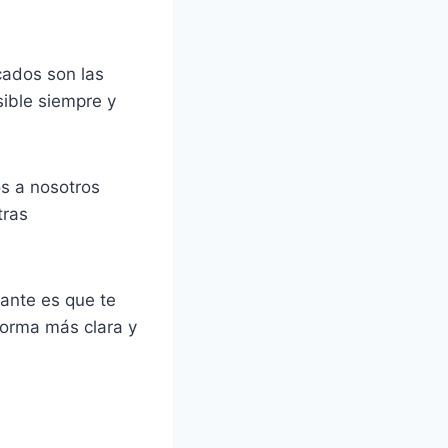
cados son las
sible siempre y
 a nosotros
tras
tante es que te
forma más clara y