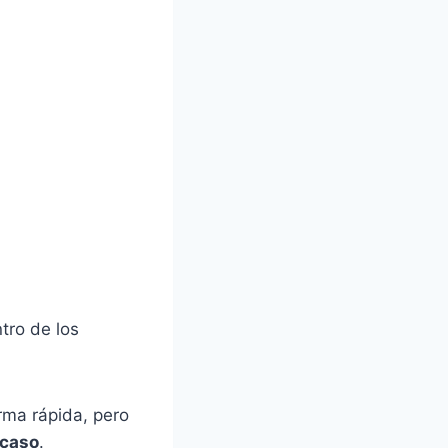
tro de los
rma rápida, pero
acaso
.