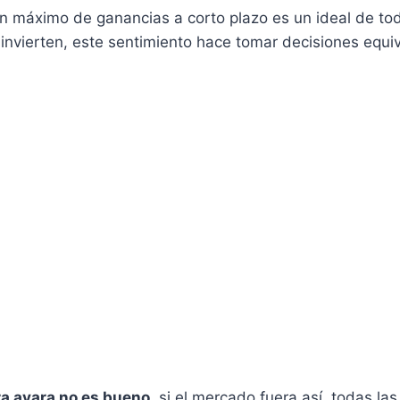
un máximo de ganancias a corto plazo es un ideal de to
 invierten, este sentimiento hace tomar decisiones equi
a avara no es bueno
, si el mercado fuera así, todas la