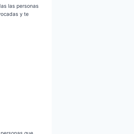
das las personas
vocadas y te
s personas que