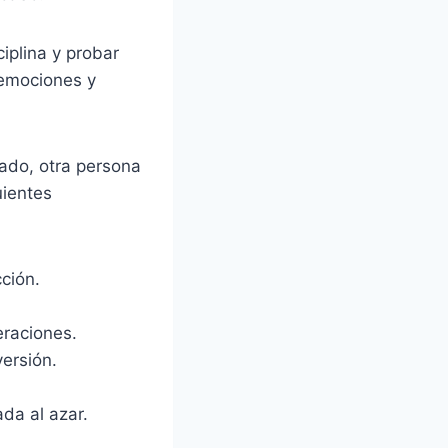
ciplina y probar
 emociones y
ado, otra persona
uientes
ción.
eraciones.
ersión.
ada al azar.