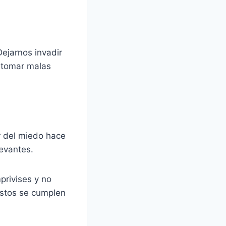
ejarnos invadir
e tomar malas
r del miedo hace
evantes.
mprivises y no
estos se cumplen